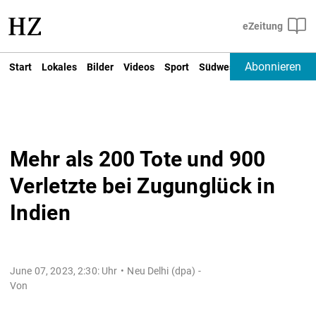
Abonnieren
Start
Lokales
Bilder
Videos
Sport
Südwest
Deutschland un
Mehr als 200 Tote und 900
Verletzte bei Zugunglück in
Indien
June 07, 2023, 2:30: Uhr
Neu Delhi (dpa) -
Von