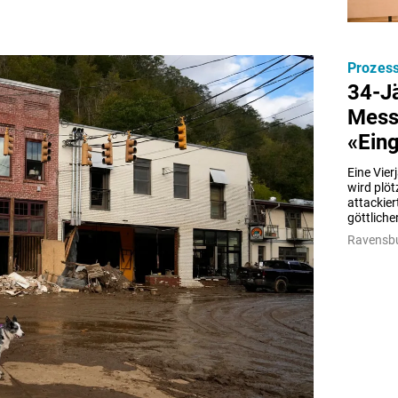
Prozes
34-Jä
Messe
«Ein
Eine Vier
wird plö
attackier
göttliche
Ravensbu