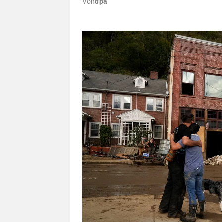
Von
dpa