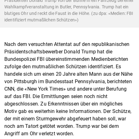
Präsidenten Donald Trump von der Bühne in ein Fahrzeug bei einer
Wahlkampfveranstaltung in Butler, Pennsylvania. Trump hat ein
blutiges Ohr und reckt die Faust in die Höhe. (zu dpa: «Medien: FBI
identifiziert mutmaßlichen Schützen»)
Nach dem versuchten Attentat auf den republikanischen
Präsidentschaftsbewerber Donald Trump hat die
Bundespolizei FBI übereinstimmenden Medienberichten
zufolge den mutmaßlichen Schützen identifiziert. Es
handele sich um einen 20 Jahre alten Mann aus der Nähe
von Pittsburgh im Bundesstaat Pennsylvania, berichteten
CNN, die «New York Times» und andere unter Berufung
auf das FBI. Die Ermittlungen seien noch nicht
abgeschlossen. Zu Erkenntnissen über ein mögliches
Motiv gab es weiterhin keine Informationen. Der Schütze,
der mit einem Sturmgewehr abgefeuert haben soll, war
noch am Tatort getötet worden. Trump war bei dem
Angriff am Ohr verletzt worden.