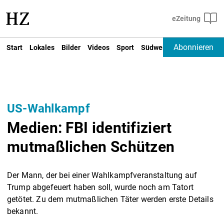
Abonnieren
Start
Lokales
Bilder
Videos
Sport
Südwest
Deutschland un
US-Wahlkampf
Medien: FBI identifiziert
mutmaßlichen Schützen
Der Mann, der bei einer Wahlkampfveranstaltung auf
Trump abgefeuert haben soll, wurde noch am Tatort
getötet. Zu dem mutmaßlichen Täter werden erste Details
bekannt.