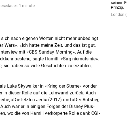
seinem F
Lesedauer: 1 minute
Prinzip.
London (
t sich nach eigenen Worten nicht mehr unbedingt
r Wars». «Ich hatte meine Zeit, und das ist gut.
m Interview mit «CBS Sunday Morning». Auf die
ückkehr bestehe, sagte Hamill: «Sag niemals nie».
e, sie haben so viele Geschichten zu erzählen,
ls Luke Skywalker in «Krieg der Sterne» vor der
 in dieser Rolle auf die Leinwand zurück. Auch
eihe, «Die letzten Jedi» (2017) und «Der Aufstieg
 Auch war er in einigen Folgen der Disney Plus-
n, wo die von Hamill verkörperte Rolle dank CGI-