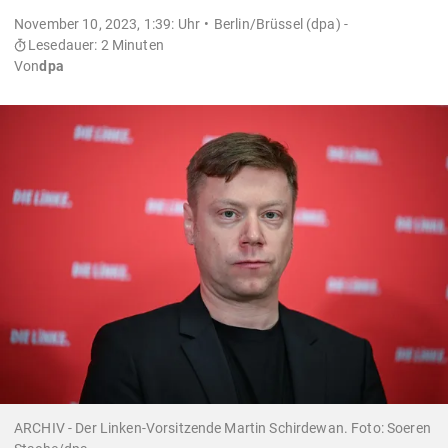
November 10, 2023, 1:39: Uhr
Berlin/Brüssel (dpa) -
Lesedauer: 2 Minuten
Von
dpa
ARCHIV - Der Linken-Vorsitzende Martin Schirdewan. Foto: Soeren