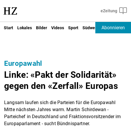
Abonnieren
Start
Lokales
Bilder
Videos
Sport
Südwest
Deutschland un
Europawahl
Linke: «Pakt der Solidarität»
gegen den «Zerfall» Europas
Langsam laufen sich die Parteien für die Europawahl
Mitte nächsten Jahres warm. Martin Schirdewan -
Parteichef in Deutschland und Fraktionsvorsitzender im
Europaparlament - sucht Bündnispartner.