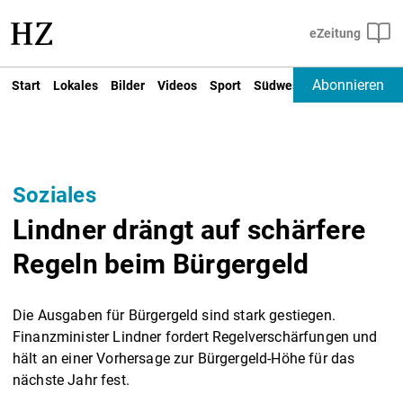
Abonnieren
Start
Lokales
Bilder
Videos
Sport
Südwest
Deutschland un
Soziales
Lindner drängt auf schärfere
Regeln beim Bürgergeld
Die Ausgaben für Bürgergeld sind stark gestiegen.
Finanzminister Lindner fordert Regelverschärfungen und
hält an einer Vorhersage zur Bürgergeld-Höhe für das
nächste Jahr fest.