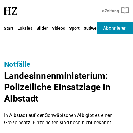
Abonnieren
Start
Lokales
Bilder
Videos
Sport
Südwest
Deutschland un
Notfälle
Landesinnenministerium:
Polizeiliche Einsatzlage in
Albstadt
In Albstadt auf der Schwäbischen Alb gibt es einen
Großeinsatz. Einzelheiten sind noch nicht bekannt.