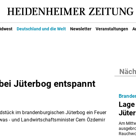
üdwest
Deutschland und die Welt
Newsletter
Veranstaltungen
A
Nächs
bei Jüterbog entspannt
Brande
Lage
Jüter
dstück im brandenburgischen Jüterbog ein Feuer
 etwas - und Landwirtschaftsminister Cem Özdemir
Am Mittw
ausgebro
Rauchwolk