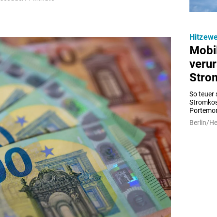
Hitzewe
Mobi
veru
Stro
So teuer 
Stromkost
Portemonn
Berlin/He