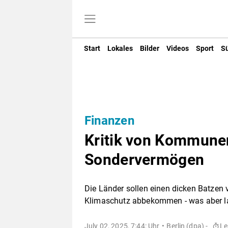
Start
Lokales
Bilder
Videos
Sport
S
Finanzen
Kritik von Kommune
Sondervermögen
Die Länder sollen einen dicken Batzen
Klimaschutz abbekommen - was aber l
July 02, 2025, 7:44: Uhr
Berlin (dpa) -
Le