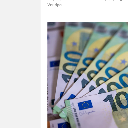
Von
dpa