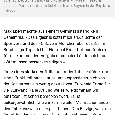
Spieltag, Deutsche Bank Park, Münchens Min-jae Kim reagiert
nach der Partie. (zu dpa: ««Kotzt mich an»: Bayern in der Ergebnis-
Krise»)
Max Eberl machte aus seinem Gemütszustand kein
Geheimnis. «Das Ergebnis kotzt mich an», fluchte der
Sportvorstand des FC Bayern München über das 3:3 im
Bundesliga-Topspiel bei Eintracht Frankfurt und forderte
für die kommenden Aufgaben nach der Länderspielpause:
«Wir müssen besser verteidigen.»
Trotz eines starken Auftritts nahm der Tabellenführer nur
einen Punkt mit nach Hause und verpasste es, sich von
der Konkurrenz ein wenig abzusetzen. Zu wenig Ertrag für
viel Aufwand. «Die Art und Weise, wie dominant wir
auftreten, ist schon bemerkenswert. Es ist
außergewöhnlich, wie wir zum zweiten Mal nacheinander
den Tabellenzweiten bespielt haben. Das Einzige, was uns
ärgert, ist, dass wir uns dafür nicht belohnen», befand