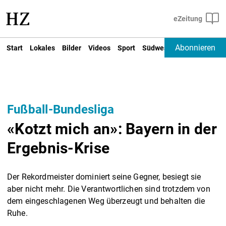
Abonnieren
Start
Lokales
Bilder
Videos
Sport
Südwest
Deutschland un
Fußball-Bundesliga
«Kotzt mich an»: Bayern in der
Ergebnis-Krise
Der Rekordmeister dominiert seine Gegner, besiegt sie
aber nicht mehr. Die Verantwortlichen sind trotzdem von
dem eingeschlagenen Weg überzeugt und behalten die
Ruhe.