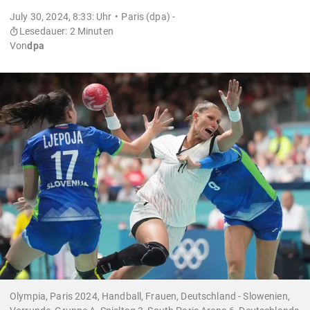
July 30, 2024, 8:33: Uhr
Paris (dpa) -
Lesedauer: 2 Minuten
Von
dpa
Olympia, Paris 2024, Handball, Frauen, Deutschland - Slowenien,