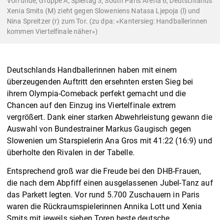
Vorrunde, Gruppe A, Spieltag 3, South Paris Arena 6, Deutschlands
Xenia Smits (M) zieht gegen Sloweniens Natasa Ljepoja (l) und
Nina Spreitzer (r) zum Tor. (zu dpa: «Kantersieg: Handballerinnen
kommen Viertelfinale näher»)
Deutschlands Handballerinnen haben mit einem
überzeugenden Auftritt den ersehnten ersten Sieg bei
ihrem Olympia-Comeback perfekt gemacht und die
Chancen auf den Einzug ins Viertelfinale extrem
vergrößert. Dank einer starken Abwehrleistung gewann die
Auswahl von Bundestrainer Markus Gaugisch gegen
Slowenien um Starspielerin Ana Gros mit 41:22 (16:9) und
überholte den Rivalen in der Tabelle.
Entsprechend groß war die Freude bei den DHB-Frauen,
die nach dem Abpfiff einen ausgelassenen Jubel-Tanz auf
das Parkett legten. Vor rund 5.700 Zuschauern in Paris
waren die Rückraumspielerinnen Annika Lott und Xenia
Smits mit jeweils sieben Toren beste deutsche