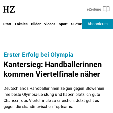
Abonnieren
Start
Lokales
Bilder
Videos
Sport
Südwest
Deutschland un
Erster Erfolg bei Olympia
Kantersieg: Handballerinnen
kommen Viertelfinale näher
Deutschlands Handballerinnen zeigen gegen Slowenien
ihre beste Olympia-Leistung und haben plötzlich gute
Chancen, das Viertelfinale zu erreichen. Jetzt geht es
gegen die skandinavischen Topteams.