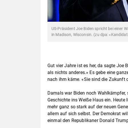
US-Präsident Joe Biden spricht bei einer
in Madison, Wisconsin. (zu dpa: «Kandidatu
Gut vier Jahre ist es her, da sagte Joe 
als nichts anderes.» Es gebe eine ganz
nach ihm käme. «Sie sind die Zukunft 
Damals war Biden noch Wahlkämpfer, sch
Geschichte ins Weiße Haus ein. Heute l
mehr ganz so stark auf der neuen Gene
allem auf sich selbst. Der Demokrat w
einmal den Republikaner Donald Trump 