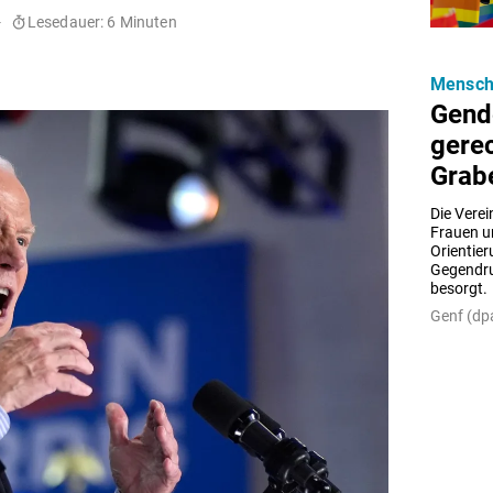
-
Lesedauer: 6 Minuten
Mensch
Gend
gere
Grab
Die Verei
Frauen un
Orientier
Gegendruc
besorgt.
Genf (dpa