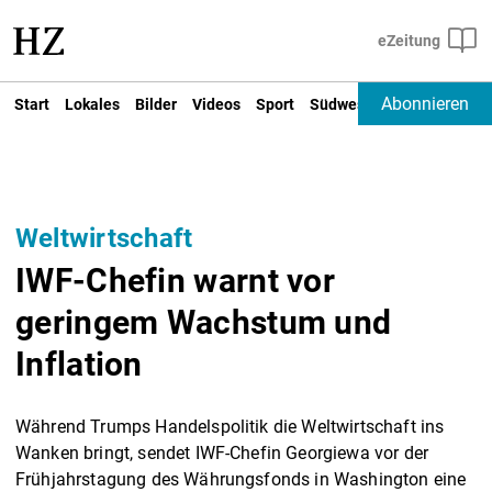
Abonnieren
Start
Lokales
Bilder
Videos
Sport
Südwest
Deutschland un
Weltwirtschaft
IWF-Chefin warnt vor
geringem Wachstum und
Inflation
Während Trumps Handelspolitik die Weltwirtschaft ins
Wanken bringt, sendet IWF-Chefin Georgiewa vor der
Frühjahrstagung des Währungsfonds in Washington eine