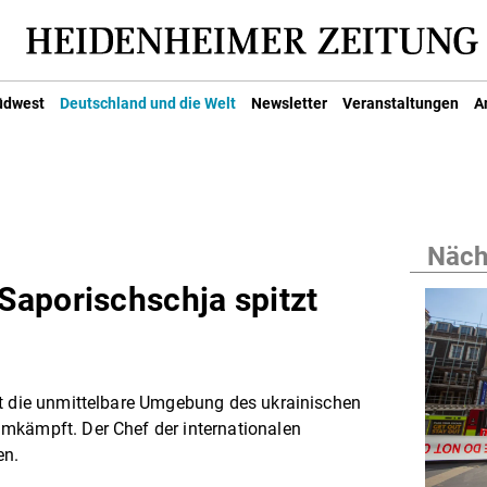
üdwest
Deutschland und die Welt
Newsletter
Veranstaltungen
A
Nächs
aporischschja spitzt
bt die unmittelbare Umgebung des ukrainischen
mkämpft. Der Chef der internationalen
en.