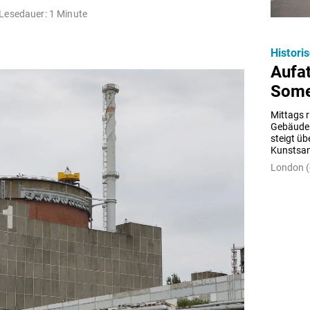
Lesedauer: 1 Minute
Histori
Aufa
Some
Mittags 
Gebäude 
steigt üb
Kunstsam
London (