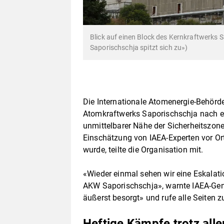
Blick auf einen Block des Kernkraftwerks
Saporischschja spitzt sich zu»)
Die Internationale Atomenergie-Behörde
Atomkraftwerks Saporischschja nach ei
unmittelbarer Nähe der Sicherheitszone
Einschätzung von IAEA-Experten vor Or
wurde, teilte die Organisation mit.
«Wieder einmal sehen wir eine Eskalati
AKW Saporischschja», warnte IAEA-Gener
äußerst besorgt» und rufe alle Seiten 
Heftige Kämpfe trotz all