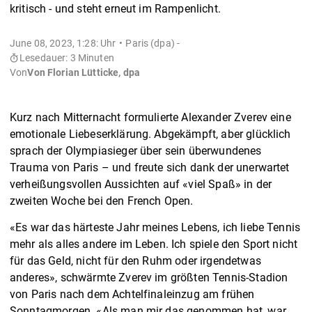
kritisch - und steht erneut im Rampenlicht.
June 08, 2023, 1:28: Uhr
Paris (dpa) -
Lesedauer: 3 Minuten
Von
Von Florian Lütticke, dpa
Kurz nach Mitternacht formulierte Alexander Zverev eine
emotionale Liebeserklärung. Abgekämpft, aber glücklich
sprach der Olympiasieger über sein überwundenes
Trauma von Paris – und freute sich dank der unerwartet
verheißungsvollen Aussichten auf «viel Spaß» in der
zweiten Woche bei den French Open.
«Es war das härteste Jahr meines Lebens, ich liebe Tennis
mehr als alles andere im Leben. Ich spiele den Sport nicht
für das Geld, nicht für den Ruhm oder irgendetwas
anderes», schwärmte Zverev im größten Tennis-Stadion
von Paris nach dem Achtelfinaleinzug am frühen
Sonntagmorgen. «Als man mir das genommen hat, war