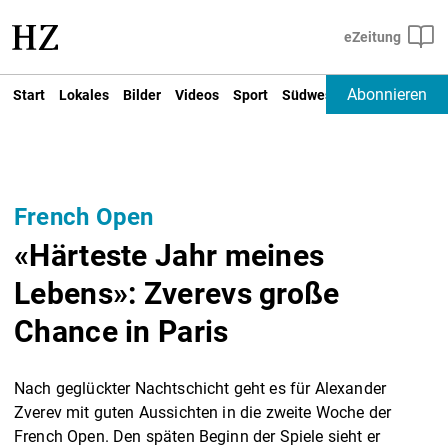
Abonnieren
Start
Lokales
Bilder
Videos
Sport
Südwest
Deutschland un
French Open
«Härteste Jahr meines
Lebens»: Zverevs große
Chance in Paris
Nach geglückter Nachtschicht geht es für Alexander
Zverev mit guten Aussichten in die zweite Woche der
French Open. Den späten Beginn der Spiele sieht er