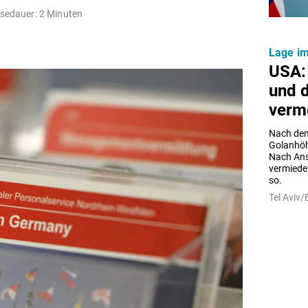
sedauer: 2 Minuten
Lage im
USA: 
und d
verm
Nach dem
Golanhöhe
Nach Ansi
vermieden
so.
Tel Aviv/