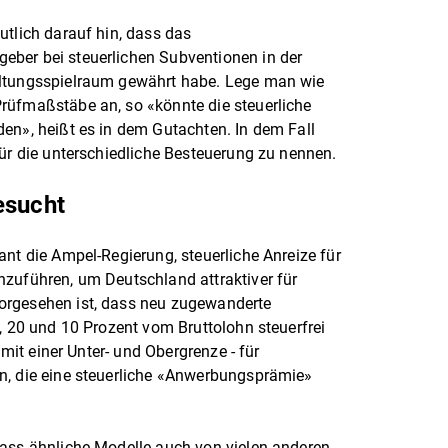
utlich darauf hin, dass das
ber bei steuerlichen Subventionen in der
altungsspielraum gewährt habe. Lege man wie
rüfmaßstäbe an, so «könnte die steuerliche
en», heißt es in dem Gutachten. In dem Fall
für die unterschiedliche Besteuerung zu nennen.
esucht
ant die Ampel-Regierung, steuerliche Anreize für
nzuführen, um Deutschland attraktiver für
orgesehen ist, dass neu zugewanderte
0, 20 und 10 Prozent vom Bruttolohn steuerfrei
 mit einer Unter- und Obergrenze - für
n, die eine steuerliche «Anwerbungsprämie»
dass ähnliche Modelle auch von vielen anderen