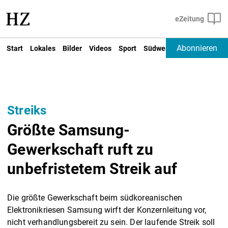
Abonnieren
Start
Lokales
Bilder
Videos
Sport
Südwest
Deutschland un
Streiks
Größte Samsung-
Gewerkschaft ruft zu
unbefristetem Streik auf
Die größte Gewerkschaft beim südkoreanischen
Elektronikriesen Samsung wirft der Konzernleitung vor,
nicht verhandlungsbereit zu sein. Der laufende Streik soll