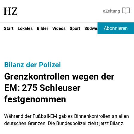
Abonnieren
Start
Lokales
Bilder
Videos
Sport
Südwest
Deutschland un
Bilanz der Polizei
Grenzkontrollen wegen der
EM: 275 Schleuser
festgenommen
Während der Fußball-EM gab es Binnenkontrollen an allen
deutschen Grenzen. Die Bundespolizei zieht jetzt Bilanz.