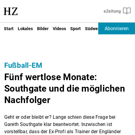
Abonnieren
Start
Lokales
Bilder
Videos
Sport
Südwest
Deutschland un
Fußball-EM
Fünf wertlose Monate:
Southgate und die möglichen
Nachfolger
Geht er oder bleibt er? Lange schien diese Frage bei
Gareth Southgate klar beantwortet. Inzwischen ist
vorstellbar, dass der Ex-Profi als Trainer der Engländer