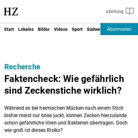
Abonnieren
Start
Lokales
Bilder
Videos
Sport
Südwest
Deutschland un
Recherche
Faktencheck: Wie gefährlich
sind Zeckenstiche wirklich?
Während es bei heimischen Mücken nach einem Stich
bisher meist nur böse juckt, können Zecken hierzulande
schon gefährliche Viren und Bakterien übertragen. Doch
wie groß ist dieses Risiko?