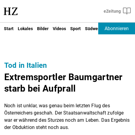
Abonnieren
Start
Lokales
Bilder
Videos
Sport
Südwest
Deutschland un
Tod in Italien
Extremsportler Baumgartner
starb bei Aufprall
Noch ist unklar, was genau beim letzten Flug des
Österreichers geschah. Der Staatsanwaltschaft zufolge
war er während des Sturzes noch am Leben. Das Ergebnis
der Obduktion steht noch aus.