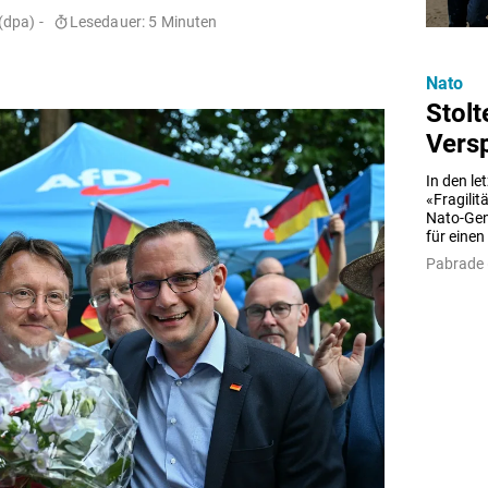
(dpa) -
Lesedauer: 5 Minuten
Nato
Stolt
Vers
In den le
«Fragilit
Nato-Gene
für einen
Pabrade 