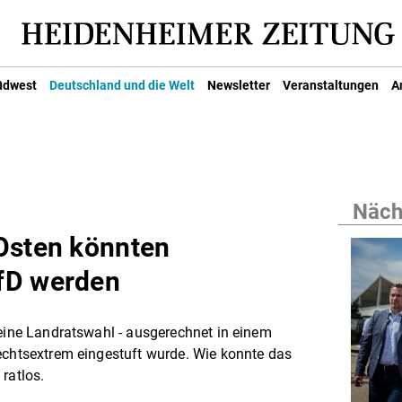
üdwest
Deutschland und die Welt
Newsletter
Veranstaltungen
A
Nächs
Osten könnten
fD werden
 eine Landratswahl - ausgerechnet in einem
echtsextrem eingestuft wurde. Wie konnte das
ratlos.