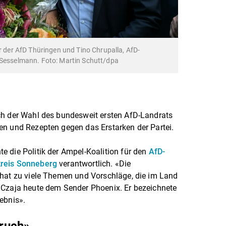
er der AfD Thüringen und Tino Chrupalla, AfD-
 Sesselmann. Foto: Martin Schutt/dpa
ch der Wahl des bundesweit ersten AfD-Landrats
en und Rezepten gegen das Erstarken der Partei.
 die Politik der Ampel-Koalition für den
AfD-
kreis Sonneberg
verantwortlich. «Die
 hat zu viele Themen und Vorschläge, die im Land
 Czaja heute dem Sender Phoenix. Er bezeichnete
ebnis».