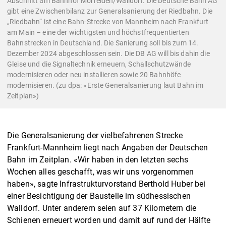
Abschnitt am Bahnhof Mörfelden/Walldorf. Die Deutsche Bahn AG
gibt eine Zwischenbilanz zur Generalsanierung der Riedbahn. Die
„Riedbahn“ ist eine Bahn-Strecke von Mannheim nach Frankfurt
am Main – eine der wichtigsten und höchstfrequentierten
Bahnstrecken in Deutschland. Die Sanierung soll bis zum 14.
Dezember 2024 abgeschlossen sein. Die DB AG will bis dahin die
Gleise und die Signaltechnik erneuern, Schallschutzwände
modernisieren oder neu installieren sowie 20 Bahnhöfe
modernisieren. (zu dpa: «Erste Generalsanierung laut Bahn im
Zeitplan»)
Die Generalsanierung der vielbefahrenen Strecke
Frankfurt-Mannheim liegt nach Angaben der Deutschen
Bahn im Zeitplan. «Wir haben in den letzten sechs
Wochen alles geschafft, was wir uns vorgenommen
haben», sagte Infrastrukturvorstand Berthold Huber bei
einer Besichtigung der Baustelle im südhessischen
Walldorf. Unter anderem seien auf 37 Kilometern die
Schienen erneuert worden und damit auf rund der Hälfte