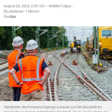
August 20, 2024, 2:00: Uhr
Walldorf (dpa) -
Lesedauer: 1 Minute
Von
dpa
Teilnehmer des Presserundgangs schauen auf die Baustelle im