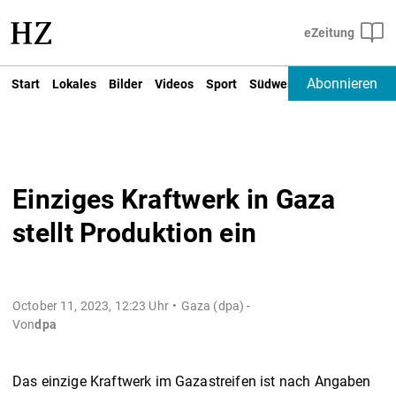
Abonnieren
Start
Lokales
Bilder
Videos
Sport
Südwest
Deutschland un
Einziges Kraftwerk in Gaza
stellt Produktion ein
October 11, 2023, 12:23 Uhr
Gaza (dpa) -
Von
dpa
Das einzige Kraftwerk im Gazastreifen ist nach Angaben