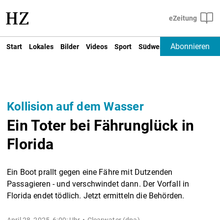
Abonnieren
Start
Lokales
Bilder
Videos
Sport
Südwest
Deutschland un
Kollision auf dem Wasser
Ein Toter bei Fährunglück in
Florida
Ein Boot prallt gegen eine Fähre mit Dutzenden
Passagieren - und verschwindet dann. Der Vorfall in
Florida endet tödlich. Jetzt ermitteln die Behörden.
April 28, 2025, 6:09: Uhr
Clearwater (dpa) -