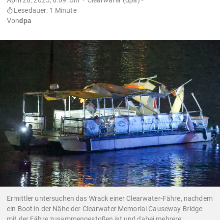
Lesedauer: 1 Minute
Von
dpa
Ermittler untersuchen das Wrack einer Clearwater-Fähre, nachdem
ein Boot in der Nähe der Clearwater Memorial Causeway Bridge
mit der Fähre zusammengestoßen ist und dabei mehrere