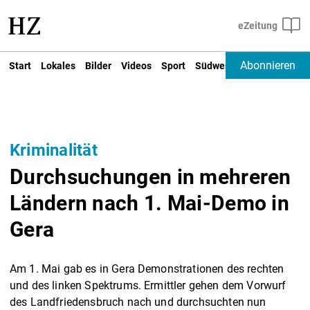
Abonnieren
Start
Lokales
Bilder
Videos
Sport
Südwest
Deutschland un
Kriminalität
Durchsuchungen in mehreren
Ländern nach 1. Mai-Demo in
Gera
Am 1. Mai gab es in Gera Demonstrationen des rechten
und des linken Spektrums. Ermittler gehen dem Vorwurf
des Landfriedensbruch nach und durchsuchten nun