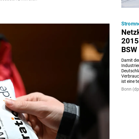
Stromn
Netzk
2015 
BSW
Damit der
Industri
Deutschl
Verbrauc
ist eine 
Bonn (dp