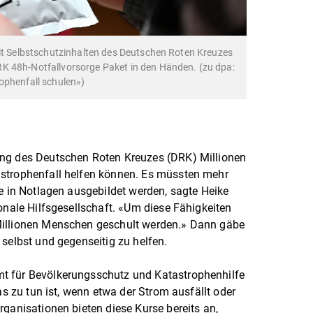
mit Selbstschutzinhalten des Deutschen Roten Kreuzes
K 48h-Notfallvorsorge Paket in den Händen. (zu dpa:
ophenfall schulen»)
ung des Deutschen Roten Kreuzes (DRK) Millionen
strophenfall helfen können. Es müssten mehr
fe in Notlagen ausgebildet werden, sagte Heike
onale Hilfsgesellschaft. «Um diese Fähigkeiten
Millionen Menschen geschult werden.» Dann gäbe
 selbst und gegenseitig zu helfen.
t für Bevölkerungsschutz und Katastrophenhilfe
as zu tun ist, wenn etwa der Strom ausfällt oder
rganisationen bieten diese Kurse bereits an,