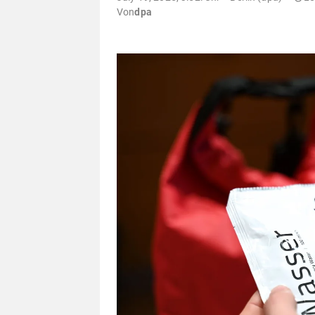
Von
dpa