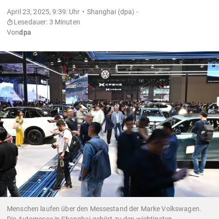
April 23, 2025, 9:39: Uhr
Shanghai (dpa) -
Lesedauer: 3 Minuten
Von
dpa
Menschen laufen über den Messestand der Marke Volkswagen.
Die Automesse in Shanghai gehört zu den wichtigsten