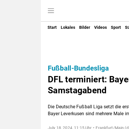
Start
Lokales
Bilder
Videos
Sport
S
Fußball-Bundesliga
DFL terminiert: Bay
Samstagabend
Die Deutsche Fußball Liga setzt die er
Bayer Leverkusen sind mehrere Male im
July 18, 2024, 11:15 Uhr
Frankfurt/Main (d