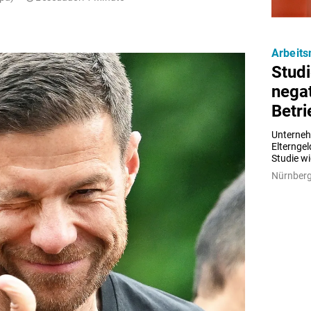
Arbeits
Studi
negat
Betri
Unterneh
Elterngel
Studie wi
Nürnberg