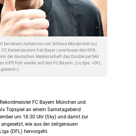
ert bei einem Autokorso von Schloss Morsbroich zur
. FC Kaiserslautern hat Bayer Leverkusen den DFB-
n der deutschen Meisterschaft das Double perfekt
o trifft früh wieder auf den FC Bayern. (zu dpa: «DFL
agabend»)
n Rekordmeister FC Bayern München und
d als Topspiel an einem Samstagabend
ptember um 18.30 Uhr (Sky) und damit zur
 angesetzt, wie aus der zeitgenauen
iga (DFL) hervorgeht.