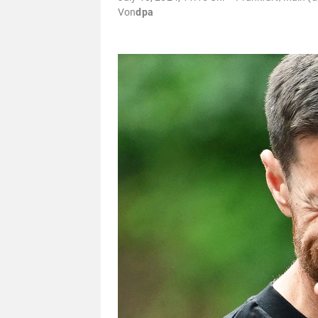
Von
dpa