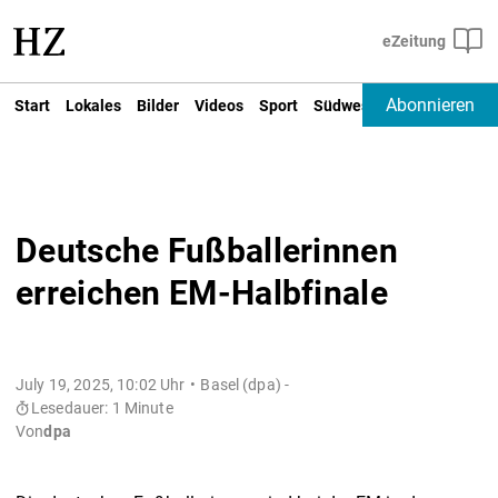
Abonnieren
Start
Lokales
Bilder
Videos
Sport
Südwest
Deutschland un
Deutsche Fußballerinnen
erreichen EM-Halbfinale
July 19, 2025, 10:02 Uhr
Basel (dpa) -
Lesedauer: 1 Minute
Von
dpa