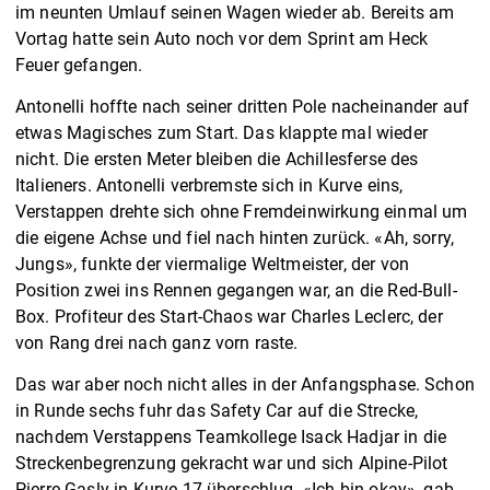
im neunten Umlauf seinen Wagen wieder ab. Bereits am
Vortag hatte sein Auto noch vor dem Sprint am Heck
Feuer gefangen.
Antonelli hoffte nach seiner dritten Pole nacheinander auf
etwas Magisches zum Start. Das klappte mal wieder
nicht. Die ersten Meter bleiben die Achillesferse des
Italieners. Antonelli verbremste sich in Kurve eins,
Verstappen drehte sich ohne Fremdeinwirkung einmal um
die eigene Achse und fiel nach hinten zurück. «Ah, sorry,
Jungs», funkte der viermalige Weltmeister, der von
Position zwei ins Rennen gegangen war, an die Red-Bull-
Box. Profiteur des Start-Chaos war Charles Leclerc, der
von Rang drei nach ganz vorn raste.
Das war aber noch nicht alles in der Anfangsphase. Schon
in Runde sechs fuhr das Safety Car auf die Strecke,
nachdem Verstappens Teamkollege Isack Hadjar in die
Streckenbegrenzung gekracht war und sich Alpine-Pilot
Pierre Gasly in Kurve 17 überschlug. «Ich bin okay», gab