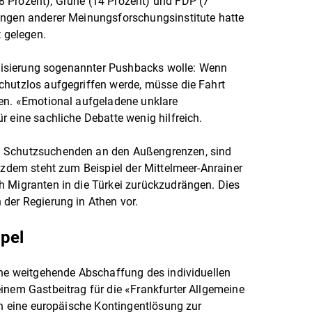
 Prozent), Grüne (14 Prozent) und FDP (7
ungen anderer Meinungsforschungsinstitute hatte
t gelegen.
galisierung sogenannter Pushbacks wolle: Wenn
chutzlos aufgegriffen werde, müsse die Fahrt
ren. «Emotional aufgeladene unklare
r eine sachliche Debatte wenig hilfreich.
n Schutzsuchenden an den Außengrenzen, sind
otzdem steht zum Beispiel der Mittelmeer-Anrainer
h Migranten in die Türkei zurückzudrängen. Dies
der Regierung in Athen vor.
mpel
ine weitgehende Abschaffung des individuellen
inem Gastbeitrag für die «Frankfurter Allgemeine
rch eine europäische Kontingentlösung zur