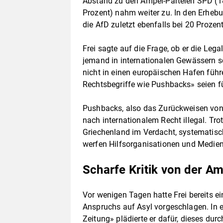
Abstand zu den Ampel-Parteien SPD (18
Prozent) nahm weiter zu. In den Erheb
die AfD zuletzt ebenfalls bei 20 Prozen
Frei sagte auf die Frage, ob er die Le
jemand in internationalen Gewässern s
nicht in einen europäischen Hafen füh
Rechtsbegriffe wie Pushbacks» seien fü
Pushbacks, also das Zurückweisen vo
nach internationalem Recht illegal. Tr
Griechenland im Verdacht, systematisc
werfen Hilfsorganisationen und Medien 
Scharfe Kritik von der A
Vor wenigen Tagen hatte Frei bereits e
Anspruchs auf Asyl vorgeschlagen. In e
Zeitung» plädierte er dafür, dieses du