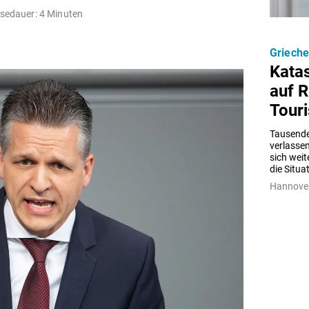
sedauer: 4 Minuten
Griech
Kata
auf 
Touri
Tausende
verlassen
sich weit
die Situa
Hannover