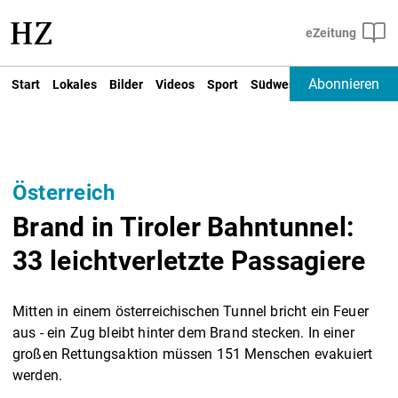
Abonnieren
Start
Lokales
Bilder
Videos
Sport
Südwest
Deutschland un
Österreich
Brand in Tiroler Bahntunnel:
33 leichtverletzte Passagiere
Mitten in einem österreichischen Tunnel bricht ein Feuer
aus - ein Zug bleibt hinter dem Brand stecken. In einer
großen Rettungsaktion müssen 151 Menschen evakuiert
werden.