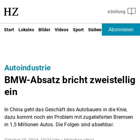
Abonnieren
Start
Lokales
Bilder
Videos
Sport
Südwest
Deutschland un
Autoindustrie
BMW-Absatz bricht zweistellig
ein
In China geht das Geschäft des Autobauers in die Knie,
dazu kommt noch ein Problem mit zugelieferten Bremsen
in 1,5 Millionen Autos. Die Folgen sind absehbar.
October 10, 2024, 10:22 Uhr
München (dpa) -