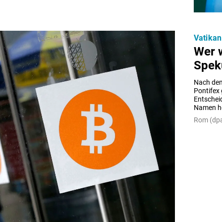
Vatikan
Wer 
Spek
Nach dem
Pontifex 
Entscheid
Namen hö
Rom (dpa