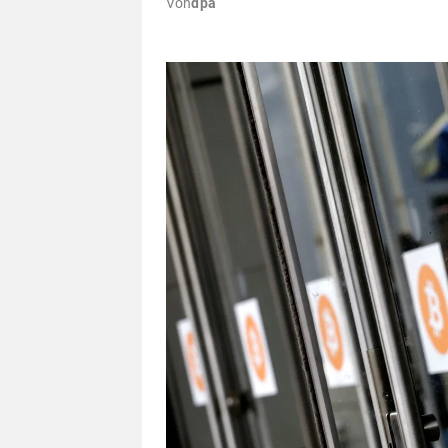
Von
dpa