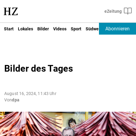
Abonnieren
Start
Lokales
Bilder
Videos
Sport
Südwest
Deutschland un
Bilder des Tages
August 16, 2024, 11:43 Uhr
Von
dpa