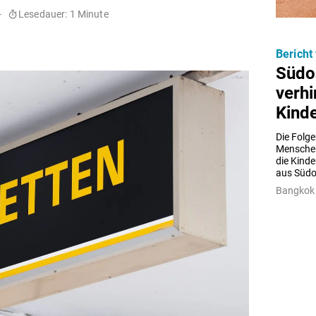
-
Lesedauer: 1 Minute
Bericht
Südo
verhi
Kind
Die Folg
Menschen 
die Kinde
aus Südo
Bangkok 