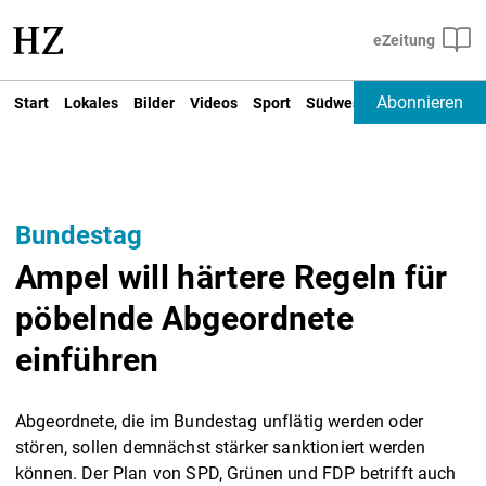
Abonnieren
Start
Lokales
Bilder
Videos
Sport
Südwest
Deutschland un
Bundestag
Ampel will härtere Regeln für
pöbelnde Abgeordnete
einführen
Abgeordnete, die im Bundestag unflätig werden oder
stören, sollen demnächst stärker sanktioniert werden
können. Der Plan von SPD, Grünen und FDP betrifft auch