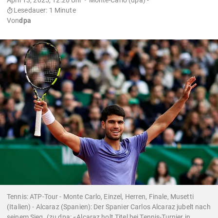
Lesedauer: 1 Minute
Von
dpa
Tennis: ATP-Tour - Monte Carlo, Einzel, Herren, Finale, Musetti
(Italien) - Alcaraz (Spanien): Der Spanier Carlos Alcaraz jubelt nach
seinem Sieg. (zu dpa: «Alcaraz holt Titel bei Tennis-Turnier in