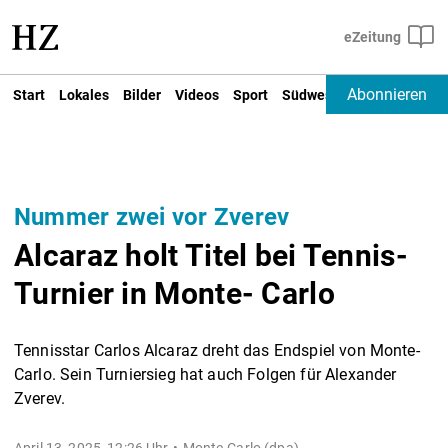
Abonnieren
Start
Lokales
Bilder
Videos
Sport
Südwest
Deutschland un
Nummer zwei vor Zverev
Alcaraz holt Titel bei Tennis-
Turnier in Monte- Carlo
Tennisstar Carlos Alcaraz dreht das Endspiel von Monte-
Carlo. Sein Turniersieg hat auch Folgen für Alexander
Zverev.
April 13, 2025, 12:26 Uhr
Monte-Carlo (dpa) -