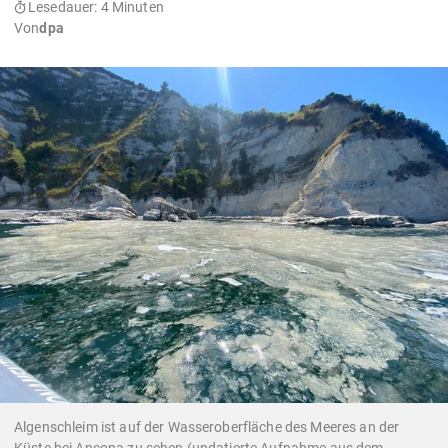
Lesedauer: 4 Minuten
Von
dpa
Algenschleim ist auf der Wasseroberfläche des Meeres an der
Küste bei Ancona zu sehen (undatierte Aufnahme aus dem