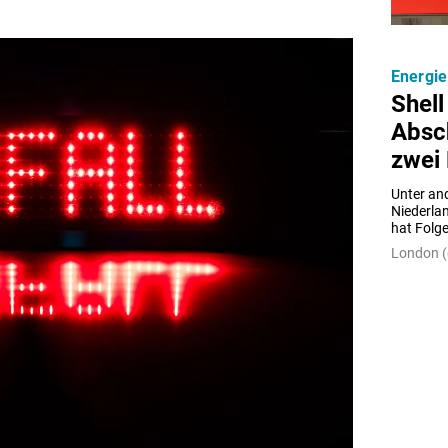
Energie
Shell
Absc
zwei 
Unter and
Niederla
hat Folge
London (