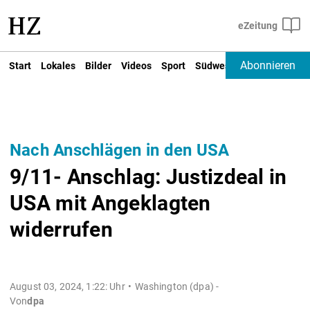
Abonnieren
Start
Lokales
Bilder
Videos
Sport
Südwest
Deutschland un
Nach Anschlägen in den USA
9/11- Anschlag: Justizdeal in
USA mit Angeklagten
widerrufen
August 03, 2024, 1:22: Uhr
Washington (dpa) -
Von
dpa