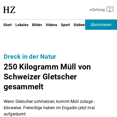
Abonnieren
Start
Lokales
Bilder
Videos
Sport
Südwest
Deutschland un
Dreck in der Natur
250 Kilogramm Müll von
Schweizer Gletscher
gesammelt
Wenn Gletscher schmelzen, kommt Müll zutage -
kiloweise. Freiwillige haben im Engadin jetzt mal
aufgeräumt.