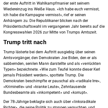
der erste Auftritt in Wahlkampfmanier seit seinem
Wiedereinzug ins Weiße Haus. «Ich habe euch vermisst,
ich habe die Kampagne vermisst», rief er seinen
Anhängern zu. Die Republikaner blicken nach der
Präsidentschaftswahl im vergangenen Jahr bereits auf die
Kongresswahlen 2026 zur Mitte von Trumps Amtszeit.
Trump tritt nach
Trump lästerte bei dem Auftritt ausgiebig über seinen
Amtsvorgänger, den Demokraten Joe Biden, den er als
sabbernden, senilen Mann darstellte und als «verrückten
Typen» bezeichnete. «Wie zum Teufel konnte dieser Kerl
jemals Präsident werden», spottete Trump. Die
Demokraten beschimpfte er pauschal als «radikale Irre»,
«Kriminelle» und «kranke Leute», Zehntausende
Bundesbeamte als «inkompetent» und «korrupt».
Der 78-Jährige beklagte sich auch über «linksradikale
Richter», die seine Politik zu stoppen versuchten, und