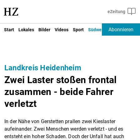
Abonnieren
Start
Lokales
Bilder
Videos
Sport
Südwest
Deutschland un
Landkreis Heidenheim
Zwei Laster stoßen frontal
zusammen - beide Fahrer
verletzt
In der Nähe von Gerstetten prallen zwei Kieslaster
aufeinander. Zwei Menschen werden verletzt - und es
entsteht ein hoher Schaden. Doch der Unfall hat auch