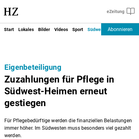
Abonnieren
Start
Lokales
Bilder
Videos
Sport
Südwest
Deutschland un
Eigenbeteiligung
Zuzahlungen für Pflege in
Südwest-Heimen erneut
gestiegen
Für Pflegebedürftige werden die finanziellen Belastungen
immer höher. Im Südwesten muss besonders viel gezahlt
werden.