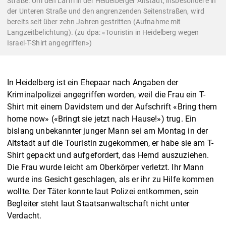
Straße. Um den Lärm in der Heidelberger Altstadt, insbesondere in
der Unteren Straße und den angrenzenden Seitenstraßen, wird
bereits seit über zehn Jahren gestritten (Aufnahme mit
Langzeitbelichtung). (zu dpa: «Touristin in Heidelberg wegen
Israel-T-Shirt angegriffen»)
In Heidelberg ist ein Ehepaar nach Angaben der
Kriminalpolizei angegriffen worden, weil die Frau ein T-
Shirt mit einem Davidstern und der Aufschrift «Bring them
home now» («Bringt sie jetzt nach Hause!») trug. Ein
bislang unbekannter junger Mann sei am Montag in der
Altstadt auf die Touristin zugekommen, er habe sie am T-
Shirt gepackt und aufgefordert, das Hemd auszuziehen.
Die Frau wurde leicht am Oberkörper verletzt. Ihr Mann
wurde ins Gesicht geschlagen, als er ihr zu Hilfe kommen
wollte. Der Täter konnte laut Polizei entkommen, sein
Begleiter steht laut Staatsanwaltschaft nicht unter
Verdacht.