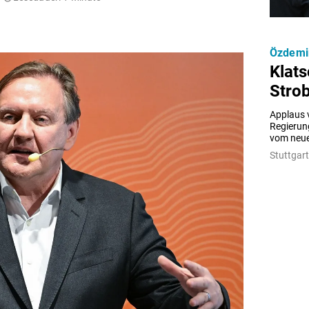
Özdemi
Klats
Strob
Applaus v
Regierung
vom neue
Stuttgart