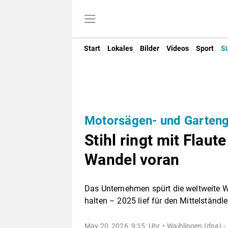
Start
Lokales
Bilder
Videos
Sport
S
Motorsägen- und Garteng
Stihl ringt mit Flaut
Wandel voran
Das Unternehmen spürt die weltweite W
halten – 2025 lief für den Mittelständle
May 20, 2026, 9:15: Uhr
Waiblingen (dpa) -