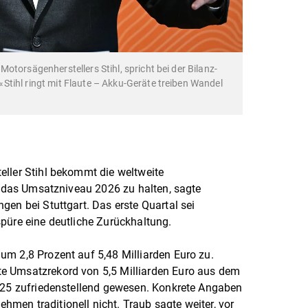
otorsägenherstellers Stihl, spricht bei der Bilanz-
tihl ringt mit Flaute – Akku-Geräte treiben Wandel
eller Stihl bekommt die weltweite
s, das Umsatzniveau 2026 zu halten, sagte
gen bei Stuttgart. Das erste Quartal sei
spüre eine deutliche Zurückhaltung.
m 2,8 Prozent auf 5,48 Milliarden Euro zu.
e Umsatzrekord von 5,5 Milliarden Euro aus dem
2025 zufriedenstellend gewesen. Konkrete Angaben
en traditionell nicht. Traub sagte weiter, vor