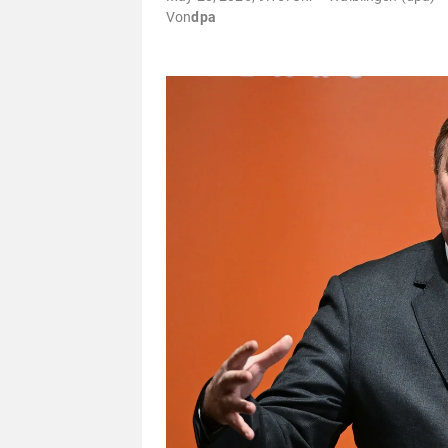
Von
dpa