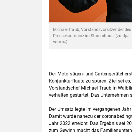
Michael Traub, Vorstandsvorsitzender des M
Pressekonferenz im Stammhaus. (zu dpa: «S
voran»)
Der Motorsägen- und Gartengeräteherst
Konjunkturflaute zu spüren. Ziel sei e
Vorstandschef Michael Traub in Waiblin
verhalten gestartet. Das Unternehmen 
Der Umsatz legte im vergangenen Jahr u
Damit wurde nahezu der coronabedingt
Jahr 2022 erreicht. Das Ergebnis sei 
zum Gewinn macht das Familienunternehm