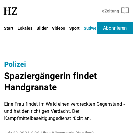
Abonnieren
Start
Lokales
Bilder
Videos
Sport
Südwest
Deutschland un
Polizei
Spaziergängerin findet
Handgranate
Eine Frau findet im Wald einen verdreckten Gegenstand -
und hat den richtigen Verdacht. Der
Kampfmittelbeseitigungsdienst rückt an.
July 23, 2024, 8:28: Uhr
Wiesensteig (dpa/lsw) -