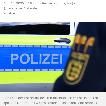
April 14, 2025, 1:18: Uhr
Reichenau (dpa/lsw) -
Lesedauer: 1 Minute
Von
dpa
Das Logo der Polizei auf der Dienstkleidung eines Polizisten. (zu
dpa: «Polizei ermittelt wegen Brandstiftung nach Schilfbrand»)